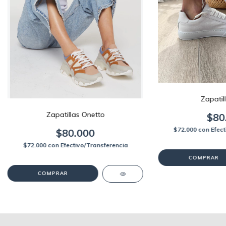
Zapatil
Zapatillas Onetto
$80
$72.000
con
Efec
$80.000
$72.000
con
Efectivo/Transferencia
COMPRAR
COMPRAR