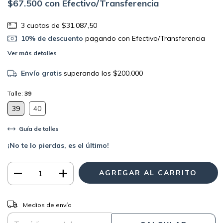
$67.500
con
Efectivo/Transferencia
3
cuotas de
$31.087,50
10% de descuento
pagando con Efectivo/Transferencia
Ver más detalles
Envío gratis
superando los
$200.000
Talle:
39
39
40
Guía de talles
¡No te lo pierdas, es el último!
CAMBIAR CP
Entregas para el CP:
Medios de envío