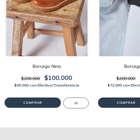
Borcego Nina
Borceg
$100.000
$200.000
$200.000
$90.000
con
Efectivo/Transferencia
$72.000
con
Efec
COMPRAR
COMPRAR