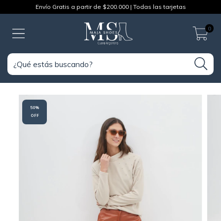
Envío Gratis a partir de $200.000 | Todas las tarjetas
0
50
%
OFF