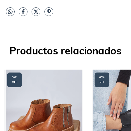
Productos relacionados
50
%
60
%
OFF
OFF