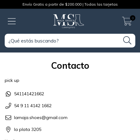
Envío Gratis a partir de $200.000 | Todas las tarjetas
0
Contacto
pick up
541141421662
54 9 11 4142 1662
lamaja.shoes@gmail.com
la plata 3205