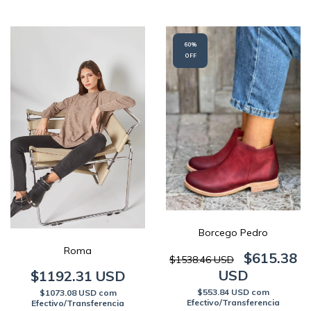
60
%
OFF
Borcego Pedro
Roma
$615.38
$1538.46 USD
USD
$1192.31 USD
$553.84 USD
com
$1073.08 USD
com
Efectivo/Transferencia
Efectivo/Transferencia