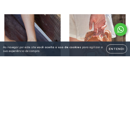
Ao navegar por este site
você aceita o uso de cookies
para agilizar a
ENTENDI
sua experiência de compra.
Sandalia Carmela
Sandalia Carmela
$576.92 USD
$576.92 USD
$519.23 USD
com
$519.23 USD
com
Efectivo/Transferencia
Efectivo/Transferencia